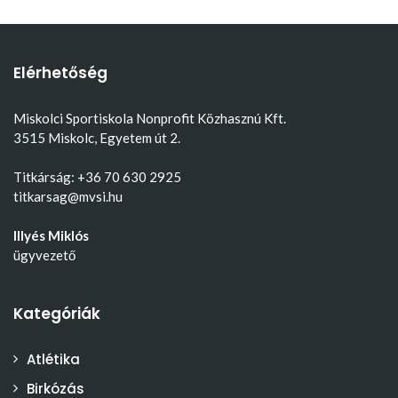
Elérhetőség
Miskolci Sportiskola Nonprofit Közhasznú Kft.
3515 Miskolc, Egyetem út 2.
Titkárság: +36 70 630 2925
titkarsag@mvsi.hu
Illyés Miklós
ügyvezető
Kategóriák
Atlétika
Birkózás