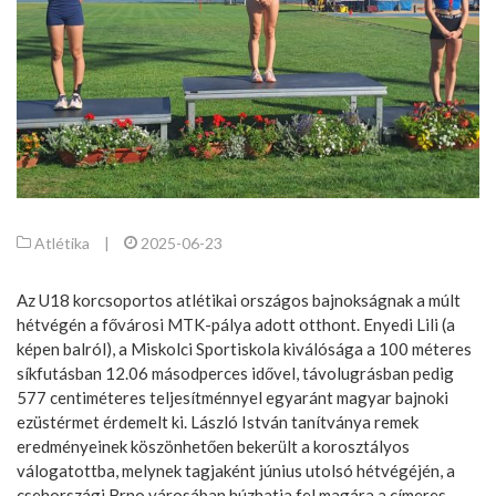
Atlétika
|
2025-06-23
Az U18 korcsoportos atlétikai országos bajnokságnak a múlt
hétvégén a fővárosi MTK-pálya adott otthont. Enyedi Lili (a
képen balról), a Miskolci Sportiskola kiválósága a 100 méteres
síkfutásban 12.06 másodperces idővel, távolugrásban pedig
577 centiméteres teljesítménnyel egyaránt magyar bajnoki
ezüstérmet érdemelt ki. László István tanítványa remek
eredményeinek köszönhetően bekerült a korosztályos
válogatottba, melynek tagjaként június utolsó hétvégéjén, a
csehországi Brno városában húzhatja fel magára a címeres