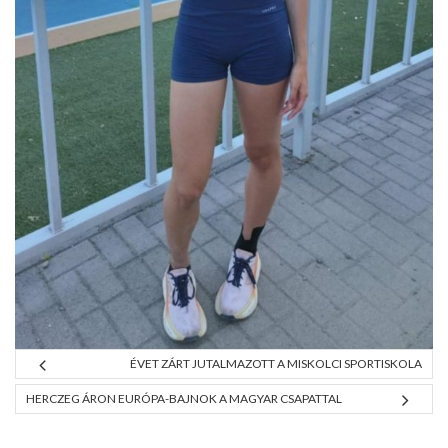
ÉVET ZÁRT JUTALMAZOTT A MISKOLCI SPORTISKOLA
HERCZEG ÁRON EURÓPA-BAJNOK A MAGYAR CSAPATTAL