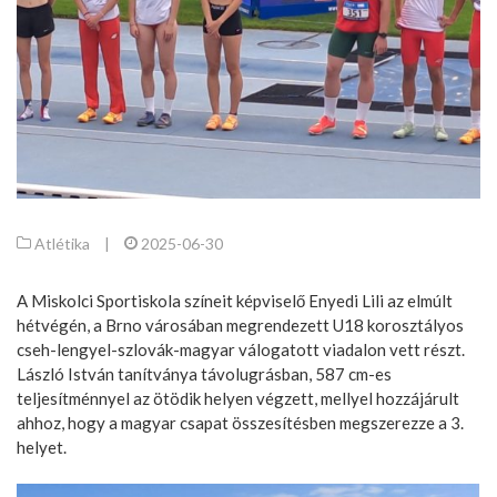
Atlétika
|
2025-06-30
A Miskolci Sportiskola színeit képviselő Enyedi Lili az elmúlt
hétvégén, a Brno városában megrendezett U18 korosztályos
cseh-lengyel-szlovák-magyar válogatott viadalon vett részt.
László István tanítványa távolugrásban, 587 cm-es
teljesítménnyel az ötödik helyen végzett, mellyel hozzájárult
ahhoz, hogy a magyar csapat összesítésben megszerezze a 3.
helyet.