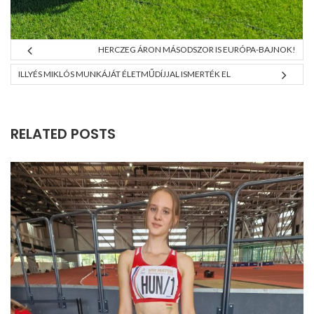
HERCZEG ÁRON MÁSODSZOR IS EURÓPA-BAJNOK!
ILLYÉS MIKLÓS MUNKÁJÁT ÉLETMŰDÍJJAL ISMERTÉK EL
RELATED POSTS