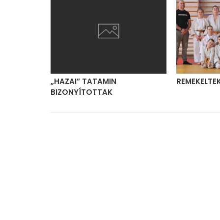
NTŐN
„HAZAI” TATAMIN
REMEKELTE
BIZONYÍTOTTAK