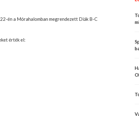
Tó
er 22-én a Mórahalomban megrendezett Diák B-C
mi
ket érték el:
Sp
b
H
O
T
V