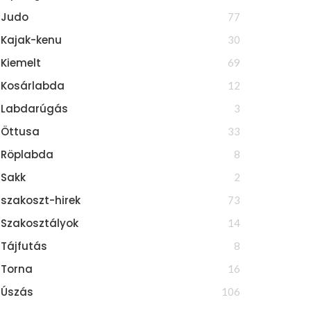
Judo
77
Kajak-kenu
30
Kiemelt
69
Kosárlabda
12
Labdarúgás
3
MEK SZEREPLÉS A
TÍZ ÉRMET HOZTAK EGERBŐ
VÁROSBAN
Öttusa
33
Röplabda
8
Sakk
2
szakoszt-hirek
73
Szakosztályok
14
Tájfutás
8
Torna
16
Úszás
106