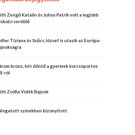
th Zengő Katalin és Juhos Patrik volt a legjobb
skolci serdülő
iller Tiziana és Szűcs József is utazik az Európa-
ajnokságra
árom bronz, két döntő a gyermek korcsoportos
B-ról
óth Zsófia Vidék Bajnok
álogatott színekben bizonyított