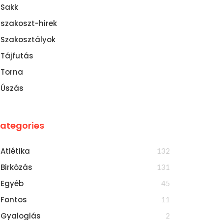
Sakk
szakoszt-hirek
Szakosztályok
Tájfutás
Torna
Úszás
ategories
Atlétika
132
Birkózás
131
Egyéb
45
Fontos
11
Gyaloglás
2