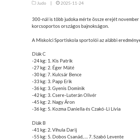
Judo
|
2025-11-24
300-nál is több judoka mérte össze erejét novemb
korcsoportos országos bajnokságon.
A Miskolci Sportiskola sportolói az alábbi eredménye
Diák C
-24 kg: 1. Kis Patrik
-27 kg: 2. Éger Máté
-30 kg: 7. Kulcsár Bence
-33 kg: 3. Papp Erik
-36 kg: 3. Gyenis Dominik
-42 kg: 3. Csere-Luterán Olivér
-45 kg: 2. Nagy Áron
-36 kg: 5. Kozma Daniella és Czakó-Li Lívia
Diák B
-41 kg: 2. Vihula Darij
-55 kg: 5. Dobos Csanád, … 7. Szabó Levente