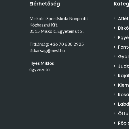
Elérhetőség
Kateg
Atlét
Miskolci Sportiskola Nonprofit
Közhasznú Kft.
Birk
3515 Miskolc, Egyetem út 2.
Egyé
Titkárság: +36 70 630 2925
Font
titkarsag@mvsi.hu
Gyal
Illyés Miklós
Jud
ügyvezető
Kaja
Kiem
Kosá
Lab
Öttu
Röpl