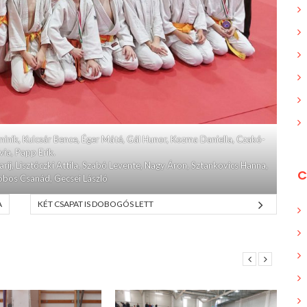
ominik, Kulcsár Bence, Éger Máté, Gál Hunor, Kozma Daniella, Czakó-
ívia, Papp Erik.
aríj, Lisztóczki Attila, Szabó Levente, Nagy Áron, Sztankovics Hanna,
C
obos Csanád, Gecsei László
A
KÉT CSAPAT IS DOBOGÓS LETT