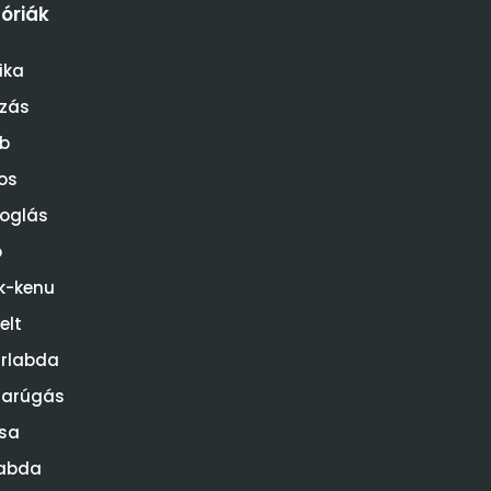
óriák
ika
ózás
b
os
oglás
o
k-kenu
elt
rlabda
darúgás
sa
abda