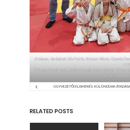
A képen, térdelnek: Kis Patrik, Kriston Viktor, Gyenis D
Li L
Álló sor: Valkó Zsolt, Szőke Gergő, Csete Dániel, Vihula D
Simon Sarlott, D
ÜGYVEZETŐI ELISMERÉS, KÜLÖNDÍJAK ÁTADÁS
RELATED POSTS