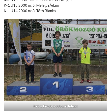
K-1 U15 2000 m: 5. Melegh Ádám
K-1 U14 2000 m: 8. Tóth Blanka
Halász Bende a dobogó tetején