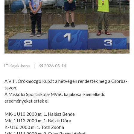
Kajak-kenu
|
2026-05-14
A VIII. Örökmozgó Kupát a hétvégén rendezték meg a Csorba-
tavon.
A Miskolci Sportiskola-MVSC kajakosai kiemelkedő
eredményeket értek el.
MK-1 U10 2000 m: 1. Halász Bende
MK-1 U13 2000 m: 1. Bajzik Dóra
K- U16 2000 m: 1. Tóth Zsófia
MK-1 U11 2000 m: 2. Guba Rachel Abigél