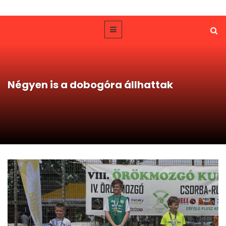
Négyen is a dobogóra állhattak