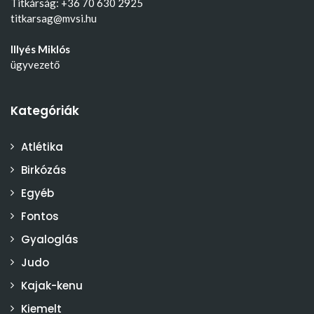
Titkárság: +36 70 630 2925
titkarsag@mvsi.hu
Illyés Miklós
ügyvezető
Kategóriák
Atlétika
Birkózás
Egyéb
Fontos
Gyaloglás
Judo
Kajak-kenu
Kiemelt