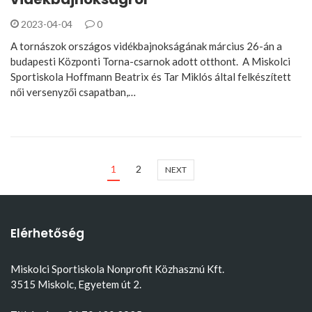
2023-04-04
0
A tornászok országos vidékbajnokságának március 26-án a
budapesti Központi Torna-csarnok adott otthont. A Miskolci
Sportiskola Hoffmann Beatrix és Tar Miklós által felkészített
női versenyzői csapatban,…
1
2
NEXT
Elérhetőség
Miskolci Sportiskola Nonprofit Közhasznú Kft.
3515 Miskolc, Egyetem út 2.