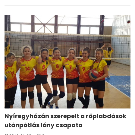
Nyíregyházán szerepelt a röplabdások
utánpótlás lány csapata