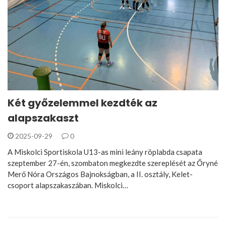
Két győzelemmel kezdték az
alapszakaszt
2025-09-29
0
A Miskolci Sportiskola U13-as mini leány röplabda csapata
szeptember 27-én, szombaton megkezdte szereplését az Őryné
Merő Nóra Országos Bajnokságban, a II. osztály, Kelet-
csoport alapszakaszában. Miskolci…