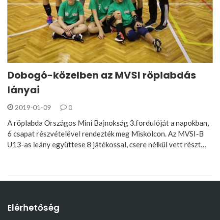
Dobogó-közelben az MVSI röplabdás
lányai
2019-01-09
0
A röplabda Országos Mini Bajnokság 3.fordulóját a napokban,
6 csapat részvételével rendezték meg Miskolcon. Az MVSI-B
U13-as leány együttese 8 játékossal, csere nélkül vett részt…
Elérhetőség