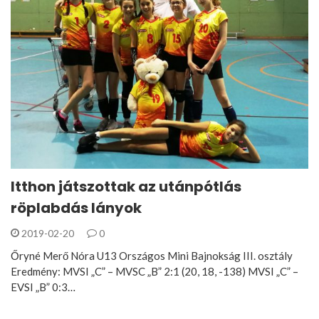
Itthon játszottak az utánpótlás
röplabdás lányok
2019-02-20
0
Őryné Merő Nóra U13 Országos Mini Bajnokság III. osztály
Eredmény: MVSI „C” – MVSC „B” 2:1 (20, 18, -138) MVSI „C” –
EVSI „B” 0:3…