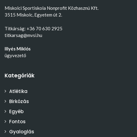
Miskolci Sportiskola Nonprofit Közhasznú Kft.
3515 Miskolc, Egyetem út 2.
Titkárság: +36 70 630 2925
titkarsag@mvsi.hu
Illyés Miklós
ügyvezető
Kategóriák
Atlétika
Birkózás
Egyéb
Fontos
Gyaloglás