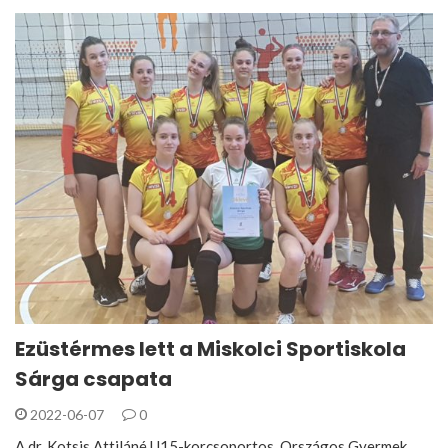
Ezüstérmes lett a Miskolci Sportiskola
Sárga csapata
2022-06-07
0
A dr. Kotsis Attiláné U15-korcsoportos Országos Gyermek