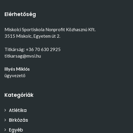
Elérhetőség
Miskolci Sportiskola Nonprofit Közhasznú Kft.
3515 Miskolc, Egyetem út 2.
Titkárság: +36 70 630 2925
titkarsag@mvsi.hu
Illyés Miklós
ügyvezető
Kategóriák
Atlétika
Birkózás
Egyéb