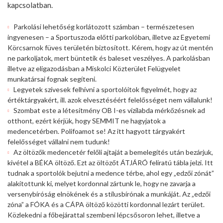
kapcsolatban.
Parkolási lehetőség korlátozott számban – természetesen
ingyenesen – a Sportuszoda előtti parkolóban, illetve az Egyetemi
Körcsarnok füves területén biztosított. Kérem, hogy az út mentén
ne parkoljatok, mert büntetik és baleset veszélyes. A parkolásban
illetve az eligazodásban a Miskolci Közterület Felügyelet
munkatársai fognak segíteni.
Legyetek szívesek felhívni a sportolóitok figyelmét, hogy az
értéktárgyakért, ill. azok elvesztéséért felelősséget nem vállalunk!
Szombat este a létesítmény OB I-es vízilabda mérkőzésnek ad
otthont, ezért kérjük, hogy SEMMIT ne hagyjatok a
medencetérben. Polifoamot se! Az itt hagyott tárgyakért
felelősséget vállalni nem tudunk!
Az öltözők medencetér felőli ajtaját a bemelegítés után bezárjuk,
kivétel a BÉKA öltöző. Ezt az öltözőt ÁTJÁRÓ feliratú tábla jelzi. Itt
tudnak a sportolók bejutni a medence térbe, ahol egy „edzői zónát”
alakítottunk ki, melyet kordonnal zártunk le, hogy ne zavarja a
versenybíróság elnökének és a stílusbírónak a munkáját. Az „edzői
zóna” a FÓKA és a CÁPA öltöző közötti kordonnal lezárt terület.
Közlekedni a főbejárattal szembeni lépcsősoron lehet, illetve a