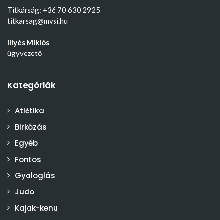
Titkárság: +36 70 630 2925
titkarsag@mvsi.hu
Illyés Miklós
ügyvezető
Kategóriák
Atlétika
Birkózás
Egyéb
Fontos
Gyaloglás
Judo
Kajak-kenu