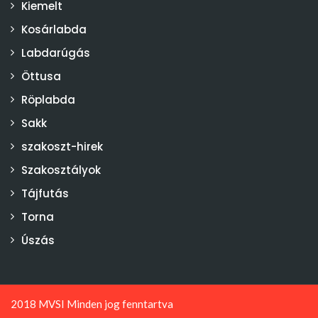
Kiemelt
Kosárlabda
Labdarúgás
Öttusa
Röplabda
Sakk
szakoszt-hirek
Szakosztályok
Tájfutás
Torna
Úszás
2018 MVSI Minden jog fenntartva