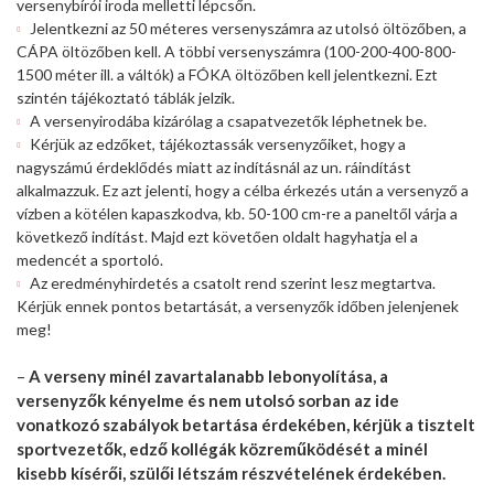
versenybírói iroda melletti lépcsőn.
Jelentkezni az 50 méteres versenyszámra az utolsó öltözőben, a
CÁPA öltözőben kell. A többi versenyszámra (100-200-400-800-
1500 méter ill. a váltók) a FÓKA öltözőben kell jelentkezni. Ezt
szintén tájékoztató táblák jelzik.
A versenyirodába kizárólag a csapatvezetők léphetnek be.
Kérjük az edzőket, tájékoztassák versenyzőiket, hogy a
nagyszámú érdeklődés miatt az indításnál az un. ráindítást
alkalmazzuk. Ez azt jelenti, hogy a célba érkezés után a versenyző a
vízben a kötélen kapaszkodva, kb. 50-100 cm-re a paneltől várja a
következő indítást. Majd ezt követően oldalt hagyhatja el a
medencét a sportoló.
Az eredményhirdetés a csatolt rend szerint lesz megtartva.
Kérjük ennek pontos betartását, a versenyzők időben jelenjenek
meg!
–
A verseny minél zavartalanabb lebonyolítása, a
versenyzők kényelme és nem utolsó sorban az ide
vonatkozó szabályok betartása érdekében, kérjük a tisztelt
sportvezetők, edző kollégák közreműködését a minél
kisebb kísérői, szülői létszám részvételének érdekében.