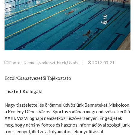
Fontos
,
Kiemelt
,
szakoszt-hirek
,
Úszás
|
2019-03-21
Edzői/Csapatvezetői Tájékoztató
Tisztelt Kollégák!
Nagy tisztelettel és örömmel üdvözlünk Benneteket Miskolcon
a Kemény Dénes Városi Sportuszodában megrendezésre kerülő
XXIII. Víz Világnapi nemzetközi úszóversenyen. Engedjétek
meg, hogy néhány fontos és hasznos információval szolgáljunk
a versennyel, illetve a folyamatos lebonyolítással