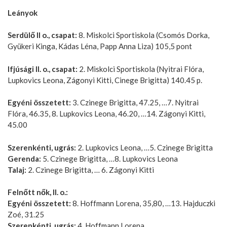
Leányok
Serdülő II o., csapat:
8. Miskolci Sportiskola (Csomós Dorka,
Gyükeri Kinga, Kádas Léna, Papp Anna Liza) 105,5 pont
Ifjúsági II. o., csapat:
2. Miskolci Sportiskola (Nyitrai Flóra,
Lupkovics Leona, Zágonyi Kitti, Cinege Brigitta) 140.45 p.
Egyéni összetett:
3. Czinege Brigitta, 47.25, …7. Nyitrai
Flóra, 46.35, 8. Lupkovics Leona, 46.20, …14. Zágonyi Kitti,
45.00
Szerenkénti, ugrás:
2. Lupkovics Leona, …5. Czinege Brigitta
Gerenda:
5. Czinege Brigitta, …8. Lupkovics Leona
Talaj:
2. Czinege Brigitta, … 6. Zágonyi Kitti
Felnőtt nők, II. o.:
Egyéni összetett:
8. Hoffmann Lorena, 35,80, …13. Hajduczki
Zoé, 31.25
Szerenkénti, ugrás:
4. Hoffmann Lorena.