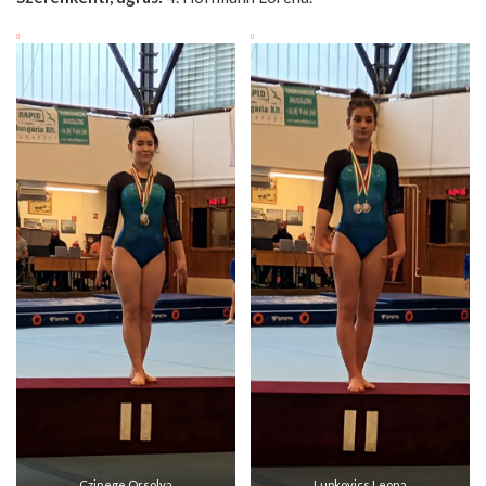
Czinege Orsolya
Lupkovics Leona