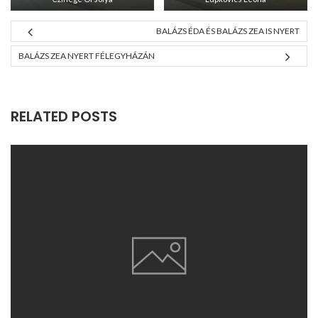
BALÁZS ÉDA ÉS BALÁZS ZEA IS NYERT
BALÁZS ZEA NYERT FÉLEGYHÁZÁN
RELATED POSTS