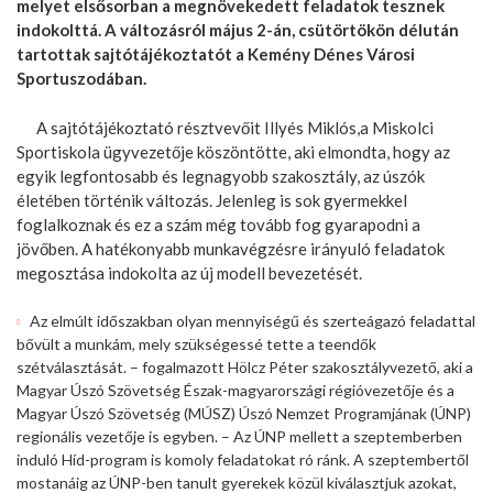
melyet elsősorban a megnövekedett feladatok tesznek
indokolttá. A változásról május 2-án, csütörtökön délután
tartottak sajtótájékoztatót a Kemény Dénes Városi
Sportuszodában.
A sajtótájékoztató résztvevőit Illyés Miklós,a Miskolci
Sportiskola ügyvezetője köszöntötte, aki elmondta, hogy az
egyik legfontosabb és legnagyobb szakosztály, az úszók
életében történik változás. Jelenleg is sok gyermekkel
foglalkoznak és ez a szám még tovább fog gyarapodni a
jövőben. A hatékonyabb munkavégzésre irányuló feladatok
megosztása indokolta az új modell bevezetését.
Az elmúlt időszakban olyan mennyiségű és szerteágazó feladattal
bővült a munkám, mely szükségessé tette a teendők
szétválasztását. – fogalmazott Hölcz Péter szakosztályvezető, aki a
Magyar Úszó Szövetség Észak-magyarországi régióvezetője és a
Magyar Úszó Szövetség (MÚSZ) Úszó Nemzet Programjának (ÚNP)
regionális vezetője is egyben. – Az ÚNP mellett a szeptemberben
induló Híd-program is komoly feladatokat ró ránk. A szeptembertől
mostanáig az ÚNP-ben tanult gyerekek közül kiválasztjuk azokat,