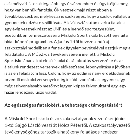
akik mélyvízbiztosak legalább egy úszásnemben és úgy ítéljük meg,
hogy van bennük fantázia. Ők vesznek majd részt ebben a
továbbképzésben, melyhez az is szükséges, hogy a szülők vállalják a
gyermekek edzésre szállítását. A kiválasztás után ezek a fiatalok
egy évig vesznek részt az ÚNP és a leendő sportegyesület,
esetünkben természetesen a Miskolci Sportiskola között egyfajta
hidat képező programban. A június 1-től bevezetendő új
szakosztályi modellben a fentiek figyelembevételével osztjuk meg a
feladatokat. A MÚSZ-os tevékenységem mellett, a Miskolci
Sportiskolában a kötelező iskolai úszásoktatás szervezése és az
általunk rendezett versenyek előkészítése, lebonyolítása a jövőben
is az én feladatom lesz. Célom, hogy az eddig is nagy érdeklődésnek
örvendő miskolci versenyek még inkább vonzóbbak legyenek, így
még színvonalasabb mezőnyt legyen képes felvonultatni egy-egy
hazai rendezésű úszó viadal.
Az egészséges fiatalokért, a tehetségek támogatásáért
A Miskolci Sportiskola úszó szakosztályának vezetését június
1-től Sajgó László veszi át Hölcz Pétertől. A szakosztályvezető
tevékenységéhez tartozik a hatékony feladásos rendszer