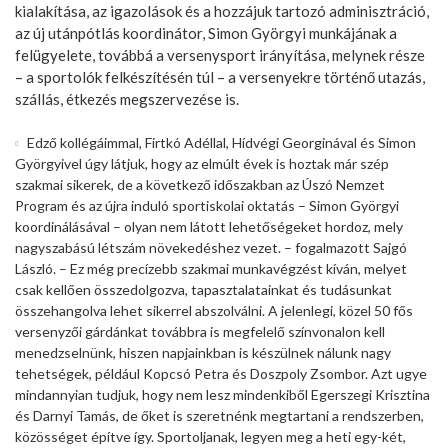
kialakítása, az igazolások és a hozzájuk tartozó adminisztráció,
az új utánpótlás koordinátor, Simon Györgyi munkájának a
felügyelete, továbbá a versenysport irányítása, melynek része
– a sportolók felkészítésén túl – a versenyekre történő utazás,
szállás, étkezés megszervezése is.
Edző kollégáimmal, Firtkó Adéllal, Hídvégi Georginával és Simon
Györgyivel úgy látjuk, hogy az elmúlt évek is hoztak már szép
szakmai sikerek, de a következő időszakban az Úszó Nemzet
Program és az újra induló sportiskolai oktatás – Simon Györgyi
koordinálásával – olyan nem látott lehetőségeket hordoz, mely
nagyszabású létszám növekedéshez vezet. – fogalmazott Sajgó
László. – Ez még precízebb szakmai munkavégzést kíván, melyet
csak kellően összedolgozva, tapasztalatainkat és tudásunkat
összehangolva lehet sikerrel abszolválni. A jelenlegi, közel 50 fős
versenyzői gárdánkat továbbra is megfelelő színvonalon kell
menedzselnünk, hiszen napjainkban is készülnek nálunk nagy
tehetségek, például Kopcsó Petra és Doszpoly Zsombor. Azt ugye
mindannyian tudjuk, hogy nem lesz mindenkiből Egerszegi Krisztina
és Darnyi Tamás, de őket is szeretnénk megtartani a rendszerben,
közösséget építve így. Sportoljanak, legyen meg a heti egy-két,