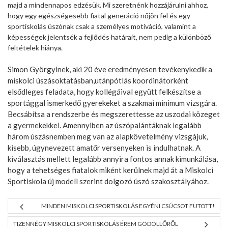
majd a mindennapos edzésük. Mi szeretnénk hozzájárulni ahhoz,
hogy egy egészségesebb fiatal generáció nőjön fel és egy
sportiskolás úszónak csak a személyes motiváció, valamint a
képességek jelentsék a fejlődés határait, nem pedig a különböző
feltételek hiánya.
Simon Györgyinek, aki 20 éve eredményesen tevékenykedik a
miskolci úszásoktatásban,utánpótlás koordinátorként
elsődleges feladata, hogy kollégáival együtt felkészítse a
sportággal ismerkedő gyerekeket a szakmai minimum vizsgára.
Becsábítsa a rendszerbe és megszerettesse az uszodai közeget
a gyermekekkel. Amennyiben az úszópalántáknak legalább
három úszásnemben meg van az alapkövetelmény vizsgájuk,
kisebb, úgynevezett amatőr versenyeken is indulhatnak. A
kiválasztás mellett legalább annyira fontos annak kimunkálása,
hogy a tehetséges fiatalok miként kerülnek majd át a Miskolci
Sportiskola új modell szerint dolgozó úszó szakosztályához.
MINDEN MISKOLCI SPORTISKOLÁS EGYÉNI CSÚCSOT FUTOTT!
TIZENNÉGY MISKOLCI SPORTISKOLÁS ÉREM GÖDÖLLŐRŐL