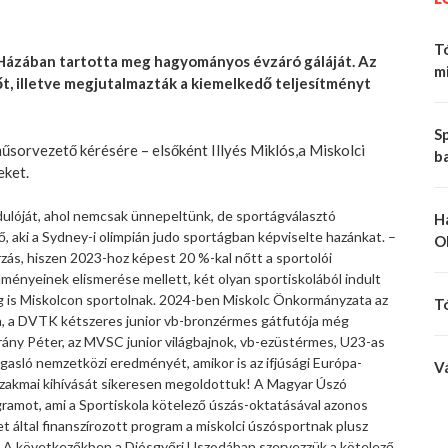
Tó
 Házában tartotta meg hagyományos évzáró gáláját. Az
mi
, illetve megjutalmazták a kiemelkedő teljesítményt
Sp
sorvezető kérésére – elsőként Illyés Miklós,a Miskolci
b
eket.
rdulóját, ahol nemcsak ünnepeltünk, de sportágválasztó
H
 aki a Sydney-i olimpián judo sportágban képviselte hazánkat. –
O
s, hiszen 2023-hoz képest 20 %-kal nőtt a sportolói
ményeinek elismerése mellett, két olyan sportiskolából indult
leg is Miskolcon sportolnak. 2024-ben Miskolc Önkormányzata az
T
na, a DVTK kétszeres junior vb-bronzérmes gátfutója még
frány Péter, az MVSC junior világbajnok, vb-ezüstérmes, U23-as
gasló nemzetközi eredményét, amikor is az ifjúsági Európa-
V
szakmai kihívását sikeresen megoldottuk! A Magyar Úszó
ramot, ami a Sportiskola kötelező úszás-oktatásával azonos
et által finanszírozott program a miskolci úszósportnak plusz
n! A következőkben a Diósgyőri Uszodában szervezzük a kötelező