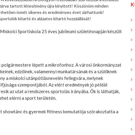
K
zárva tartott létesítmény újra kinyitott! Köszönöm minden
nhetően ismét sikeres és eredményes évet zárhattunk!
ortolók kitartó és alázatos kitartó hozzáállását!
Miskolci Sportiskola 25 éves jubileumi születésnapján készült
s polgármestere lépett a mikrofonhoz. A városi önkormányzat
keinek, edzőinek, valamennyi munkatársának és a szülőknek
ny a miskolci utánpótlásnevelés fellegvára, melynek
fjúsága szempontjából. Az elért eredmények jó példát
esik az utat a rendszeres sportolás irányába. Ők is láthatják,
het elérni a sport területén.
t showtánc és gyermek fittness bemutatója szórakoztatta a