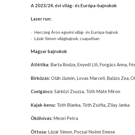
A 2023/24. évi világ- és Európa-bajnokok
Laser run:
Herczeg Áron egyéni világ- és Európa-bajnok
Lázár Simon világbajnok, csapatban
Magyar bajnokok
Atlétika:
Barta Bodza, Enyedi Lili, Forgács Anna, F
Birkózás:
Oláh Jázmin, Lovas Marcell, Balázs Zea, O
Cselgáncs:
Sárközi Zsuzsa, Tóth Máté Miron
Kajak-kenu:
Tóth Blanka, Tóth Zsófia, Zilay Janka
Ökölvívás:
Mezei Petra
Öttusa:
Lázár Simon, Pocsai Noémi Emese