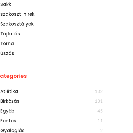
Sakk
szakoszt-hirek
Szakosztályok
Tájfutás
Torna
Úszás
ategories
Atlétika
132
Birkózás
131
Egyéb
45
Fontos
11
Gyaloglás
2