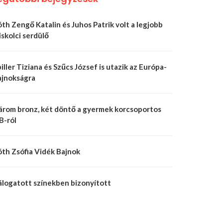
th Zengő Katalin és Juhos Patrik volt a legjobb
skolci serdülő
iller Tiziana és Szűcs József is utazik az Európa-
ajnokságra
árom bronz, két döntő a gyermek korcsoportos
B-ról
óth Zsófia Vidék Bajnok
álogatott színekben bizonyított