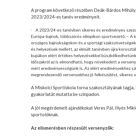
A program következő részében Deák-Bárdos Mihály, a
2023/2024-es tanév eredményeit.
A 2023/24-es tanévben sikeres és eredményes szezon
Európa-bajnok, többszörös olimpikon sportvezető. – A k
országos bajnokságokon és a sportági szakszövetségek 
és helyezések mellett, az elmúlt tanévben újra korosztá
kupákon elért értékes helyezésekkel büszkélkedhetünk
időszakról az is elmondható, hogy növekedett a verseny
mért eredményességünk is. Az elért eredményekhez szív
megrendezendő versenyekhez jó felkészülést, sikeres 
A Miskolci Sportiskola torna szakosztályának tagja
gyakorlatát mutatta be színpadon.
A jól megérdemelt ajándékokat Veres Pál, Illyés Mik
sportolóknak
.
Az elismerésben részesült versenyzők: