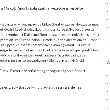
 Miskolci Sportiskola szakmai vezetője ismertette
t zártunk. – fogalmazott a birkózóként ötszörös vb-ezüstérmes,
ét évzáró közötti időszakban, minden korosztályt beleértve az
által rendezett Diákolimpiákon megszerzett bajnoki címek, érmek
lyos világ- és Európa-bajnoki címekkel, érmekkel, valamint Európa-
 az egyéni és csapatversenyszámokban egyaránt! Az elmúlt
engedéllyel rendelkező sportolók száma és az olimpiai pontokban
ből gratulálok mindenkinek, a szezon hátralévő részében
versenyzést és természetesen kellemes nyarat kívánok!
C
, Dányi Eszter a serdülő magyar bajnokságon előadott
lós és Deák-Bárdos Mihály adta át az arra érdemes