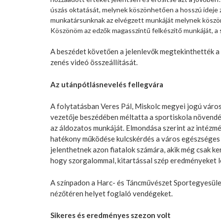
úszás oktatását, melynek köszönhetően a hosszú ideje 
munkatársunknak az elvégzett munkáját melynek köszö
Köszönöm az edzők magasszintű felkészítő munkáját, a sp
A beszédet követően a jelenlevők megtekinthették a 
zenés videó összeállítását.
Az utánpótlásnevelés fellegvára
A folytatásban Veres Pál, Miskolc megyei jogú váro
vezetője beszédében méltatta a sportiskola növendé
az áldozatos munkáját. Elmondása szerint az intézmé
hatékony működése kulcskérdés a város egészséges i
jelenthetnek azon fiatalok számára, akik még csak ker
hogy szorgalommal, kitartással szép eredményeket le
A színpadon a Harc- és Táncművészet Sportegyesüle
nézőtéren helyet foglaló vendégeket.
Sikeres és eredményes szezon volt