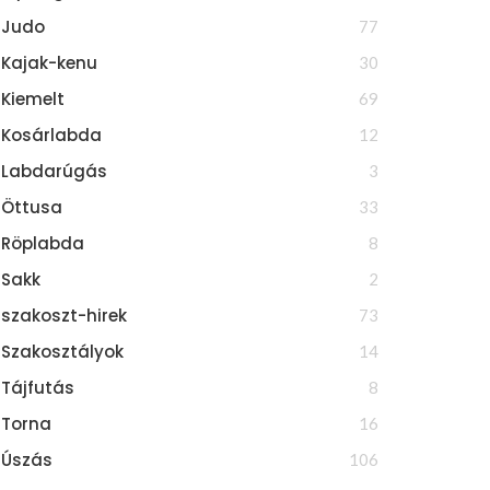
Judo
77
Kajak-kenu
30
Kiemelt
69
Kosárlabda
12
Labdarúgás
3
Öttusa
33
Röplabda
8
Sakk
2
szakoszt-hirek
73
Szakosztályok
14
Tájfutás
8
Torna
16
Úszás
106