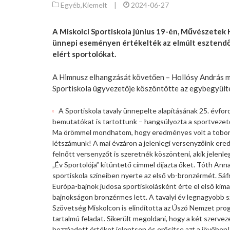
Egyéb
,
Kiemelt
|
2024-06-27
A Miskolci Sportiskola június 19-én, Művészetek
ünnepi eseményen értékelték az elmúlt esztendőt
elért sportolókat.
A Himnusz elhangzását követően – Hollósy András mű
Sportiskola ügyvezetője köszöntötte az egybegyűlt
A Sportiskola tavaly ünnepelte alapításának 25. évfo
bemutatókat is tartottunk – hangsúlyozta a sportvezető,
Ma örömmel mondhatom, hogy eredményes volt a toborzá
létszámunk! A mai évzáron a jelenlegi versenyzőink ered
felnőtt versenyzőt is szeretnék köszönteni, akik jelen
„Év Sportolója” kitüntető címmel díjazta őket. Tóth An
sportiskola színeiben nyerte az első vb-bronzérmét. Sá
Európa-bajnok judosa sportiskolásként érte el első kima
bajnokságon bronzérmes lett. A tavalyi év legnagyobb 
Szövetség Miskolcon is elindította az Úszó Nemzet prog
tartalmú feladat. Sikerült megoldani, hogy a két szervez
hozzáadott értéket jelentsen és erősítse azt a jövőbe