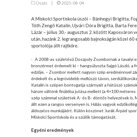
Úszás
|
2025-08-04
A Miskolci Sportiskola úszói – Bánhegyi Brigitta, F
Tóth Zengő Katalin, Ujvári Dóra Brigitta, Barta Fer
Lázár – július 30.- augusztus 2. között Kaposváron v
után, hazánk 2. legrangosabb bajnokságán közel 60 
sportolója állt rajtkőre.
A 2008-as születésű Doszpoly Zsombornak a tavalyi ezü
bronzérmet érdemelt ki – hangsúlyozta Sajgó László, a 
edzője. – Zsombor mellett nagyon szép eredménnyel zár
érdekelt és a legrövidebb mellúszó távon, serdülőkorúk
Katalin is szépen bontogatja szárnyait a hátúszó számokba
három váltónk fináléba jutása mellett (a 4×100 méteres n
szép számmal születtek A- és B- döntős helyezések is. 
állt ezen a rangos versenyen is. Hálás vagyok edzőkollé
áldozatos munkájáért. Külön köszönet Jurák Árpád spo
Miskolci Sportiskola és a szülők támogatását.
Egyéni eredmények