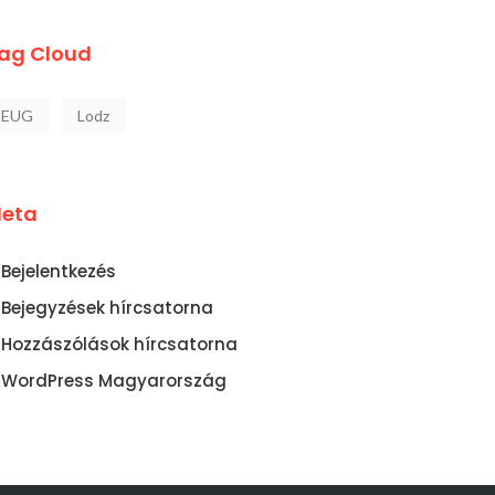
ag Cloud
EUG
Lodz
eta
Bejelentkezés
Bejegyzések hírcsatorna
Hozzászólások hírcsatorna
PES MEZŐNYBEN
ELSŐRE NEGYEDIK HELY
WordPress Magyarország
MEKELTEK