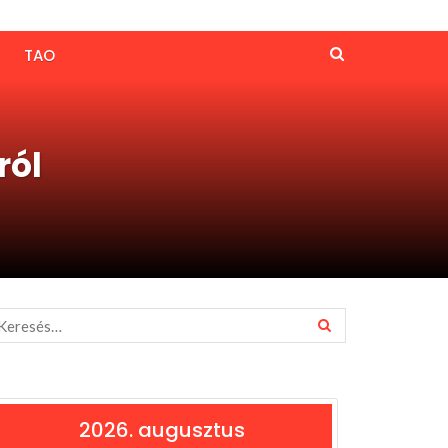
TAO
ról
2026. augusztus