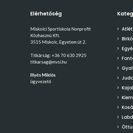
Elérhetőség
Kateg
Atlét
Miskolci Sportiskola Nonprofit
Közhasznú Kft.
Birk
3515 Miskolc, Egyetem út 2.
Egyé
Titkárság: +36 70 630 2925
Font
titkarsag@mvsi.hu
Gyal
Illyés Miklós
Jud
ügyvezető
Kaja
Kiem
Kosá
Lab
Öttu