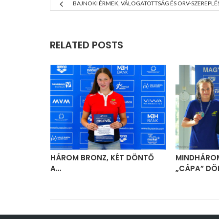
BAJNOKI ÉRMEK, VÁLOGATOTTSÁG ÉS ORV-SZEREPLÉ
RELATED POSTS
IN ÉS
HÁROM BRONZ, KÉT DÖNTŐ
MINDHÁRO
A…
„CÁPA” DÖ