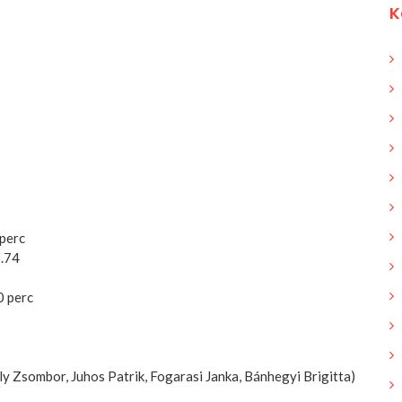
K
 perc
6.74
0 perc
ly Zsombor, Juhos Patrik, Fogarasi Janka, Bánhegyi Brigitta)