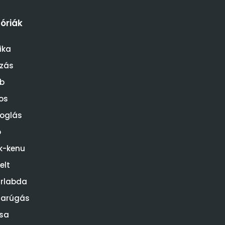
óriák
ika
ózás
b
os
oglás
o
k-kenu
elt
rlabda
darúgás
sa