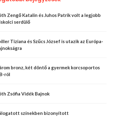
th Zengő Katalin és Juhos Patrik volt a legjobb
skolci serdülő
iller Tiziana és Szűcs József is utazik az Európa-
ajnokságra
árom bronz, két döntő a gyermek korcsoportos
B-ról
óth Zsófia Vidék Bajnok
álogatott színekben bizonyított