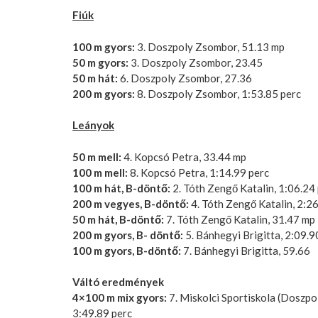
Fiúk
100 m gyors:
3. Doszpoly Zsombor, 51.13 mp
50 m gyors:
3. Doszpoly Zsombor, 23.45
50 m hát:
6. Doszpoly Zsombor, 27.36
200 m gyors:
8. Doszpoly Zsombor, 1:53.85 perc
Leányok
50 m mell:
4. Kopcsó Petra, 33.44 mp
100 m mell:
8. Kopcsó Petra, 1:14.99 perc
100 m hát, B-döntő:
2. Tóth Zengő Katalin, 1:06.24
200 m vegyes, B-döntő:
4. Tóth Zengő Katalin, 2:2
50 m hát, B-döntő:
7. Tóth Zengő Katalin, 31.47 mp
200 m gyors, B- döntő:
5. Bánhegyi Brigitta, 2:09.9
100 m gyors, B-döntő:
7. Bánhegyi Brigitta, 59.66
Váltó eredmények
4×100 m mix gyors:
7. Miskolci Sportiskola (Doszpo
3:49.89 perc