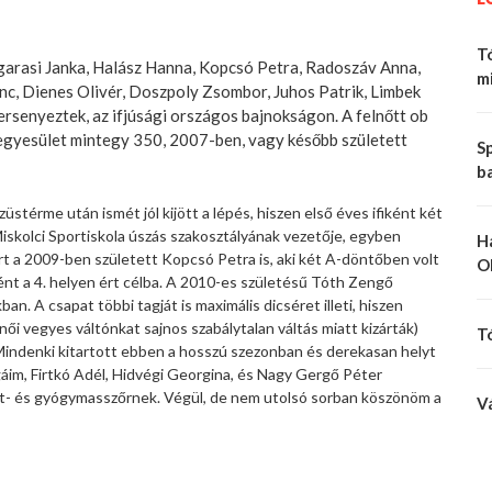
Tó
ogarasi Janka, Halász Hanna, Kopcsó Petra, Radoszáv Anna,
mi
enc, Dienes Olivér, Doszpoly Zsombor, Juhos Patrik, Limbek
ersenyeztek, az ifjúsági országos bajnokságon. A felnőtt ob
egyesület mintegy 350, 2007-ben, vagy később született
Sp
b
stérme után ismét jól kijött a lépés, hiszen első éves ifiként két
Miskolci Sportiskola úszás szakosztályának vezetője, egyben
H
t a 2009-ben született Kopcsó Petra is, aki két A-döntőben volt
O
ént a 4. helyen ért célba. A 2010-es születésű Tóth Zengő
n. A csapat többi tagját is maximális dicséret illeti, hiszen
ői vegyes váltónkat sajnos szabálytalan váltás miatt kizárták)
T
Mindenki kitartott ebben a hosszú szezonban és derekasan helyt
gáim, Firtkó Adél, Hidvégi Georgina, és Nagy Gergő Péter
rt- és gyógymasszőrnek. Végül, de nem utolsó sorban köszönöm a
V