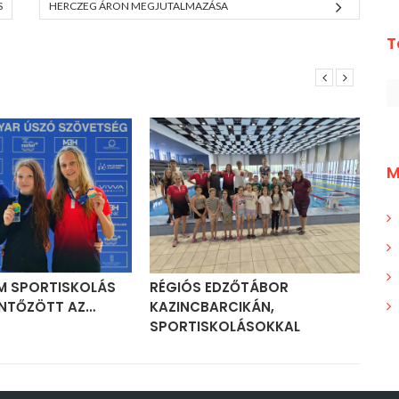
S
HERCZEG ÁRON MEGJUTALMAZÁSA
T
M
M SPORTISKOLÁS
RÉGIÓS EDZŐTÁBOR
NÉ
NTŐZÖTT AZ…
KAZINCBARCIKÁN,
RE
SPORTISKOLÁSOKKAL