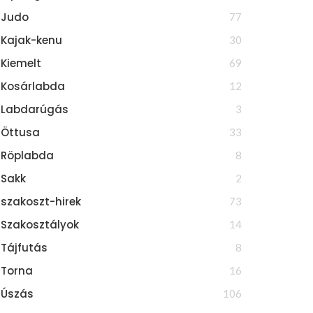
Judo
77
Kajak-kenu
30
Kiemelt
69
Kosárlabda
12
Labdarúgás
3
Öttusa
33
Röplabda
8
Sakk
2
szakoszt-hirek
73
Szakosztályok
14
Tájfutás
8
Torna
16
Úszás
106