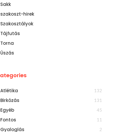
Sakk
szakoszt-hirek
Szakosztályok
Tájfutás
Torna
Úszás
ategories
Atlétika
132
Birkózás
131
Egyéb
45
Fontos
11
Gyaloglás
2