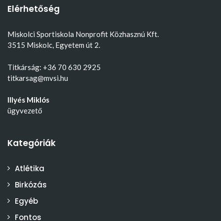
Elérhetőség
Miskolci Sportiskola Nonprofit Közhasznú Kft.
3515 Miskolc, Egyetem út 2.
Titkárság: +36 70 630 2925
titkarsag@mvsi.hu
Illyés Miklós
ügyvezető
Kategóriák
Atlétika
Birkózás
Egyéb
Fontos