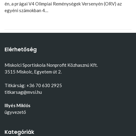
én, a prágai V4 Olimpiai Reménységek Versenyén (ORV) az
egyéni számokban 4…
Elérhetőség
Miskolci Sportiskola Nonprofit Közhasznú Kft.
3515 Miskolc, Egyetem út 2.
Titkárság: +36 70 630 2925
titkarsag@mvsi.hu
Illyés Miklós
ügyvezető
Kategóriák