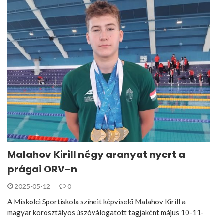
Malahov Kirill négy aranyat nyert a
prágai ORV-n
2025-05-12
0
A Miskolci Sportiskola színeit képviselő Malahov Kirill a
magyar korosztályos úszóválogatott tagjaként május 10-11-