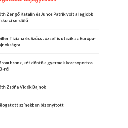
th Zengő Katalin és Juhos Patrik volt a legjobb
skolci serdülő
iller Tiziana és Szűcs József is utazik az Európa-
ajnokságra
árom bronz, két döntő a gyermek korcsoportos
B-ról
óth Zsófia Vidék Bajnok
álogatott színekben bizonyított