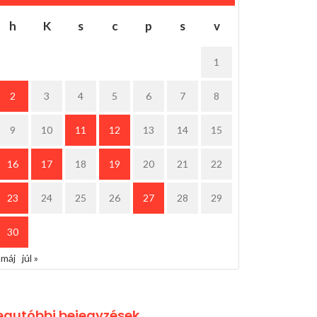
h
K
s
c
p
s
v
1
2
3
4
5
6
7
8
9
10
11
12
13
14
15
16
17
18
19
20
21
22
23
24
25
26
27
28
29
30
 máj
júl »
egutóbbi bejegyzések