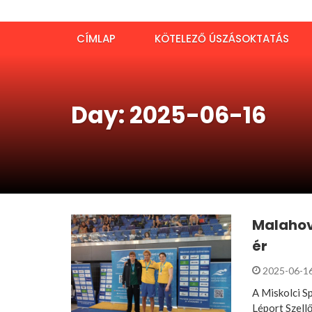
CÍMLAP
KÖTELEZŐ ÚSZÁSOKTATÁS
Day: 2025-06-16
Malahov 
ér
2025-06-1
A Miskolci S
Léport Szellő