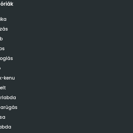
óriák
ika
ózás
b
os
oglás
o
k-kenu
elt
rlabda
darúgás
sa
abda