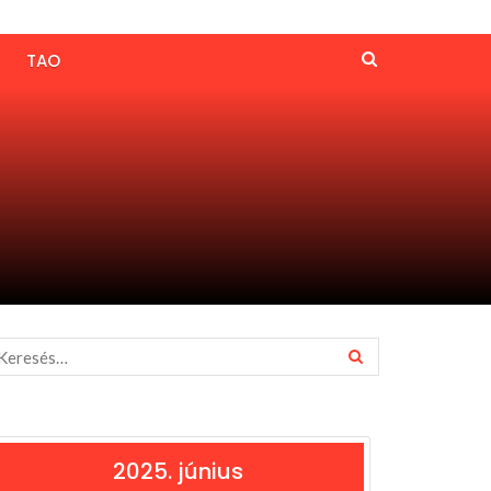
TAO
2025. június