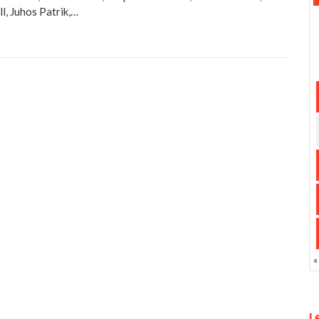
l, Juhos Patrik,…
«
L