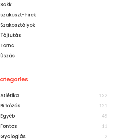
Sakk
szakoszt-hirek
Szakosztályok
Tájfutás
Torna
Úszás
ategories
Atlétika
132
Birkózás
131
Egyéb
45
Fontos
11
Gyaloglás
2