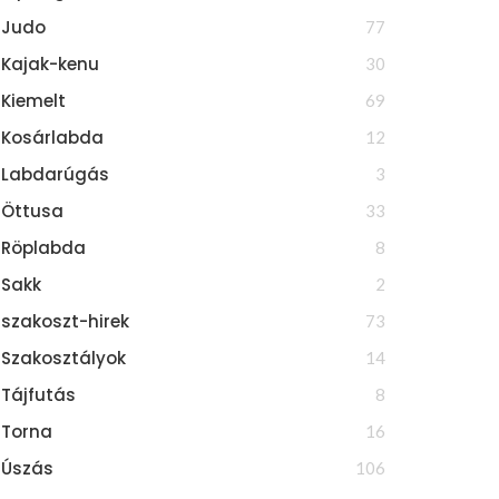
Judo
77
Kajak-kenu
30
Kiemelt
69
Kosárlabda
12
Labdarúgás
3
Öttusa
33
Röplabda
8
Sakk
2
szakoszt-hirek
73
Szakosztályok
14
Tájfutás
8
Torna
16
Úszás
106