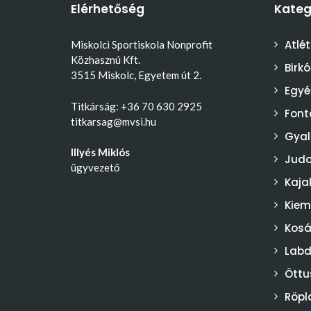
Elérhetőség
Kateg
Atlét
Miskolci Sportiskola Nonprofit
Közhasznú Kft.
Birk
3515 Miskolc, Egyetem út 2.
Egyé
Titkárság: +36 70 630 2925
Font
titkarsag@mvsi.hu
Gyal
Illyés Miklós
Jud
ügyvezető
Kaja
Kiem
Kosá
Lab
Öttu
Röpl