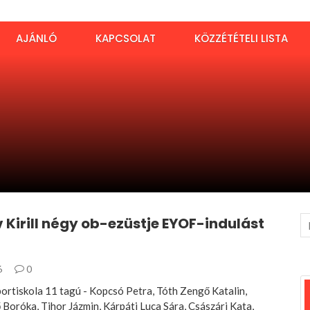
AJÁNLÓ
KAPCSOLAT
KÖZZÉTÉTELI LISTA
Kirill négy ob-ezüstje EYOF-indulást
6
0
portiskola 11 tagú - Kopcsó Petra, Tóth Zengő Katalin,
 Boróka, Tihor Jázmin, Kárpáti Luca Sára, Császári Kata,