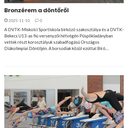
Bronzérem a döntőről
2025-11-10
0
A DVTK-Miskolci Sportiskola birkózó szakosztálya és a DVTK-
Bekecs U13-as fiú versenyzői hétvégén Püspökladányban
vettek részt korosztályuk szabadfogású Országos
Diákolimpiai Döntőjén. A borsodiak közül ezúttal Bíró…