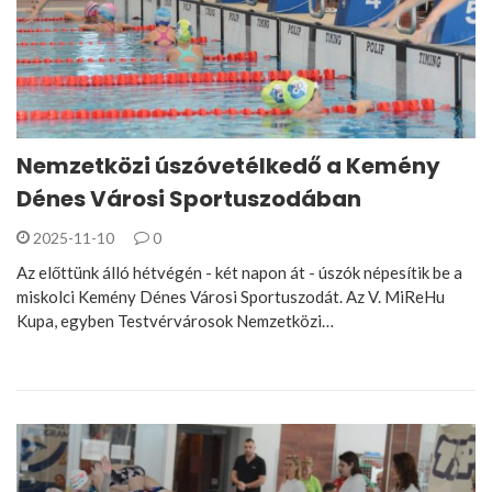
Nemzetközi úszóvetélkedő a Kemény
Dénes Városi Sportuszodában
2025-11-10
0
Az előttünk álló hétvégén - két napon át - úszók népesítik be a
miskolci Kemény Dénes Városi Sportuszodát. Az V. MiReHu
Kupa, egyben Testvérvárosok Nemzetközi…