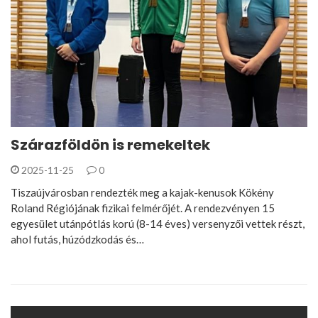
Szárazföldön is remekeltek
2025-11-25
0
Tiszaújvárosban rendezték meg a kajak-kenusok Kökény
Roland Régiójának fizikai felmérőjét. A rendezvényen 15
egyesület utánpótlás korú (8-14 éves) versenyzői vettek részt,
ahol futás, húzódzkodás és…