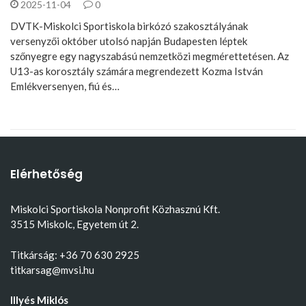
2025-11-04
0
DVTK-Miskolci Sportiskola birkózó szakosztályának
versenyzői október utolsó napján Budapesten léptek
szőnyegre egy nagyszabású nemzetközi megmérettetésen. Az
U13-as korosztály számára megrendezett Kozma István
Emlékversenyen, fiú és…
Elérhetőség
Miskolci Sportiskola Nonprofit Közhasznú Kft.
3515 Miskolc, Egyetem út 2.
Titkárság: +36 70 630 2925
titkarsag@mvsi.hu
Illyés Miklós