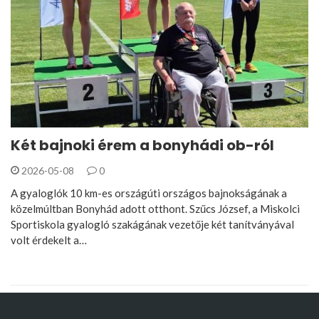
Két bajnoki érem a bonyhádi ob-ról
2026-05-08
0
A gyaloglók 10 km-es országúti országos bajnokságának a
közelmúltban Bonyhád adott otthont. Szűcs József, a Miskolci
Sportiskola gyalogló szakágának vezetője két tanítványával
volt érdekelt a…