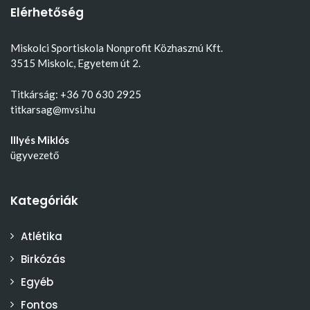
Elérhetőség
Miskolci Sportiskola Nonprofit Közhasznú Kft.
3515 Miskolc, Egyetem út 2.
Titkárság: +36 70 630 2925
titkarsag@mvsi.hu
Illyés Miklós
ügyvezető
Kategóriák
Atlétika
Birkózás
Egyéb
Fontos