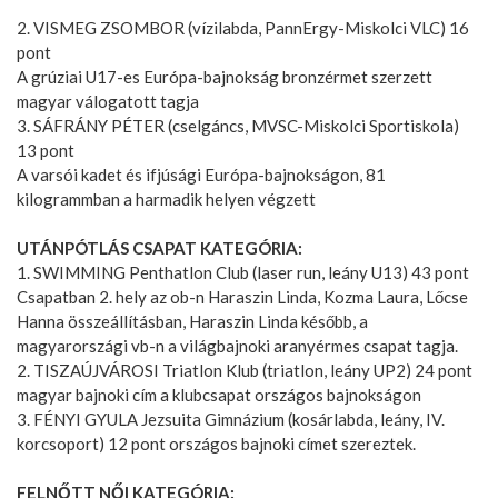
2. VISMEG ZSOMBOR (vízilabda, PannErgy-Miskolci VLC) 16
pont
A grúziai U17-es Európa-bajnokság bronzérmet szerzett
magyar válogatott tagja
3. SÁFRÁNY PÉTER (cselgáncs, MVSC-Miskolci Sportiskola)
13 pont
A varsói kadet és ifjúsági Európa-bajnokságon, 81
kilogrammban a harmadik helyen végzett
UTÁNPÓTLÁS CSAPAT KATEGÓRIA:
1. SWIMMING Penthatlon Club (laser run, leány U13) 43 pont
Csapatban 2. hely az ob-n Haraszin Linda, Kozma Laura, Lőcse
Hanna összeállításban, Haraszin Linda később, a
magyarországi vb-n a világbajnoki aranyérmes csapat tagja.
2. TISZAÚJVÁROSI Triatlon Klub (triatlon, leány UP2) 24 pont
magyar bajnoki cím a klubcsapat országos bajnokságon
3. FÉNYI GYULA Jezsuita Gimnázium (kosárlabda, leány, IV.
korcsoport) 12 pont országos bajnoki címet szereztek.
FELNŐTT NŐI KATEGÓRIA: