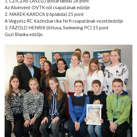
1. CZICZÁS LÁSZLÓ (kosárlabda) 26 pont
Az Aluinvent-DVTK női csapatának edzője
2. MAREK KARDOS (röplabda) 25 pont
A Vegyész RC Kazincbarcika férfi csapatának vezetőedzője
3. FÁZOLD HENRIK (öttusa, Swimming PC) 15 pont
Guzi Blanka edzője.