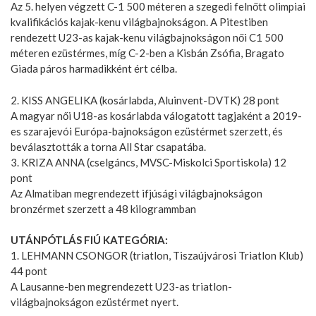
Az 5. helyen végzett C-1 500 méteren a szegedi felnőtt olimpiai
kvalifikációs kajak-kenu világbajnokságon. A Pitestiben
rendezett U23-as kajak-kenu világbajnokságon női C1 500
méteren ezüstérmes, míg C-2-ben a Kisbán Zsófia, Bragato
Giada páros harmadikként ért célba.
2. KISS ANGELIKA (kosárlabda, Aluinvent-DVTK) 28 pont
A magyar női U18-as kosárlabda válogatott tagjaként a 2019-
es szarajevói Európa-bajnokságon ezüstérmet szerzett, és
beválasztották a torna All Star csapatába.
3. KRIZA ANNA (cselgáncs, MVSC-Miskolci Sportiskola) 12
pont
Az Almatiban megrendezett ifjúsági világbajnokságon
bronzérmet szerzett a 48 kilogrammban
UTÁNPÓTLÁS FIÚ KATEGÓRIA:
1. LEHMANN CSONGOR (triatlon, Tiszaújvárosi Triatlon Klub)
44 pont
A Lausanne-ben megrendezett U23-as triatlon-
világbajnokságon ezüstérmet nyert.