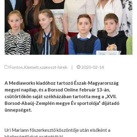
Fontos
,
Kiemelt
,
szakoszt-hirek
|
2020-02-14
A Mediaworks kiadóhoz tartozó Észak-Magyarország
megyei napilap, és a Borsod Online február 13-án,
csütörtökön saját székházában tartotta meg a ,,XVII.
Borsod-Abaúj-Zemplén megye Év sportolója” díjátadó
ünnepséget.
Uri Mariann főszerkesztő köszöntője után elsőként a
közönségdíjakat osztották ki.