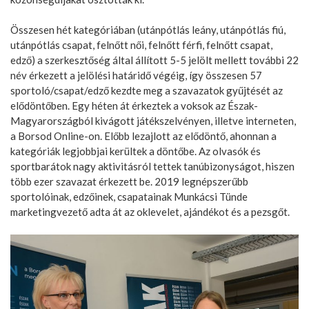
Összesen hét kategóriában (utánpótlás leány, utánpótlás fiú,
utánpótlás csapat, felnőtt női, felnőtt férfi, felnőtt csapat,
edző) a szerkesztőség által állított 5-5 jelölt mellett további 22
név érkezett a jelölési határidő végéig, így összesen 57
sportoló/csapat/edző kezdte meg a szavazatok gyűjtését az
elődöntőben. Egy héten át érkeztek a voksok az Észak-
Magyarországból kivágott játékszelvényen, illetve interneten,
a Borsod Online-on. Előbb lezajlott az elődöntő, ahonnan a
kategóriák legjobbjai kerültek a döntőbe. Az olvasók és
sportbarátok nagy aktivitásról tettek tanúbizonyságot, hiszen
több ezer szavazat érkezett be. 2019 legnépszerűbb
sportolóinak, edzőinek, csapatainak Munkácsi Tünde
marketingvezető adta át az oklevelet, ajándékot és a pezsgőt.