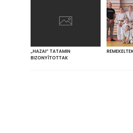
NTŐN
„HAZAI” TATAMIN
REMEKELTE
BIZONYÍTOTTAK