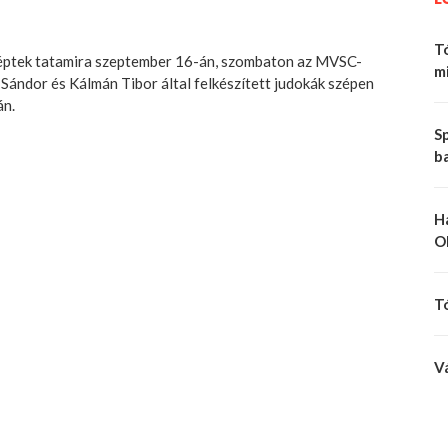
Tó
léptek tatamira szeptember 16-án, szombaton az MVSC-
mi
ti Sándor és Kálmán Tibor által felkészített judokák szépen
án.
Sp
b
H
O
T
V