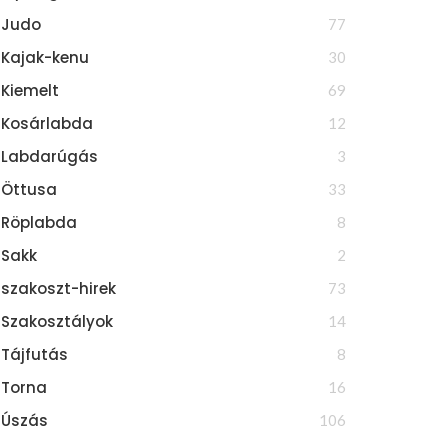
Judo
77
Kajak-kenu
30
Kiemelt
69
Kosárlabda
12
Labdarúgás
3
Öttusa
33
Röplabda
8
Sakk
2
szakoszt-hirek
73
Szakosztályok
14
Tájfutás
8
Torna
16
Úszás
106