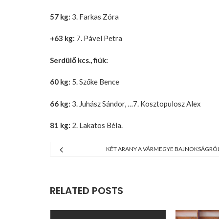
57 kg:
3. Farkas Zóra
+63 kg:
7. Pável Petra
Serdülő kcs., fiúk:
60 kg:
5. Szőke Bence
66 kg:
3. Juhász Sándor, …7. Kosztopulosz Alex
81 kg:
2. Lakatos Béla.
KÉT ARANY A VÁRMEGYE BAJNOKSÁGRÓ
RELATED POSTS