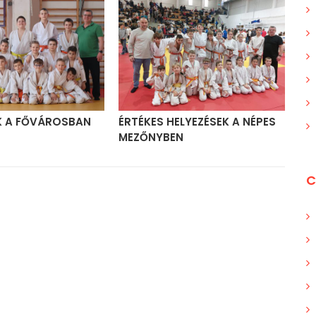
K A FŐVÁROSBAN
ÉRTÉKES HELYEZÉSEK A NÉPES
RE
MEZŐNYBEN
FŐ
C