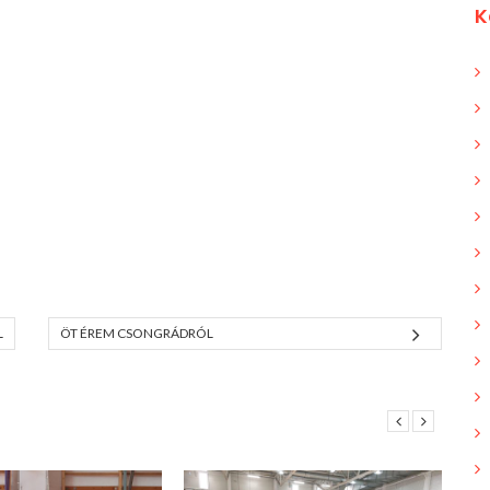
K
L
ÖT ÉREM CSONGRÁDRÓL