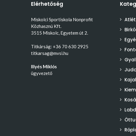
Elérhetőség
Kateg
Atlét
Miskolci Sportiskola Nonprofit
Közhasznú Kft.
Birk
3515 Miskolc, Egyetem út 2.
Egyé
Titkárság: +36 70 630 2925
Font
titkarsag@mvsi.hu
Gyal
Illyés Miklós
Jud
ügyvezető
Kaja
Kiem
Kosá
Lab
Öttu
Röpl