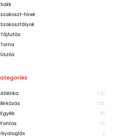
Sakk
szakoszt-hirek
Szakosztályok
Tájfutás
Torna
MEK SZEREPLÉS A
TÍZ ÉRMET HOZTAK EGERBŐ
Úszás
VÁROSBAN
ategories
Atlétika
132
Birkózás
131
Egyéb
45
Fontos
11
Gyaloglás
2