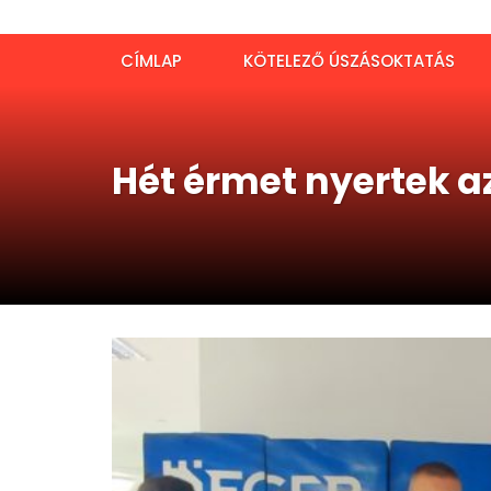
CÍMLAP
KÖTELEZŐ ÚSZÁSOKTATÁS
Hét érmet nyertek a