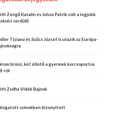
th Zengő Katalin és Juhos Patrik volt a legjobb
skolci serdülő
iller Tiziana és Szűcs József is utazik az Európa-
ajnokságra
árom bronz, két döntő a gyermek korcsoportos
B-ról
óth Zsófia Vidék Bajnok
álogatott színekben bizonyított