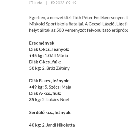
Judo
|
2023-09-19
Egerben, a nemzetközi Tóth Péter Emlékversenyen 
Miskolci Sportiskola fiataljai. A Gecsei László, Lige
helyt álltak az 500 versenyzőt felvonultató erőprób
Eredmények
Diák C-kcs., leányok:
+45 kg:
1.Gáll Mária
Diák C-kcs., fiúk:
50 kg:
2. Bráz Zétény
Diák B-kcs., leányok:
+49 kg:
5. Szécsi Maja
Diák A-kcs., fiúk:
35 kg:
2. Lukács Noel
Serdülő kcs., leányok:
40 kg:
2. Jandl Nikoletta