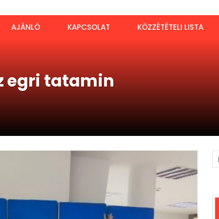
AJÁNLÓ
KAPCSOLAT
KÖZZÉTÉTELI LISTA
z egri tatamin