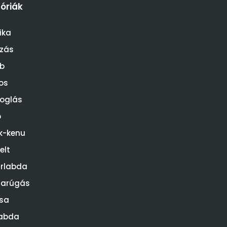
óriák
ika
ózás
b
os
oglás
o
k-kenu
elt
rlabda
darúgás
sa
abda