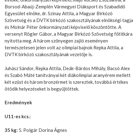
Borsod-Abaúj-Zemplén Vármegyei Diáksport és Szabadidő
Egyesület elnöke, dr. Szinay Attila, a Magyar Birkózó
Szövetség és a DVTK birkózó szakosztályának elnökségi tagja
és Molnár Péter önkormányzati képviselő köszöntötte. A
versenyt Rögler Gábor, a Magyar Birkózó Szövetség főtitkára
nyitotta meg. A három szőnyegen zajló eseményen
természetesen jelen volt az olimpiai bajnok Repka Attila, a
DVTK birkózó szakosztályának vezetője is.
Juhász Sándor, Repka Attila, Deák-Bárdos Mihály, Bacsó Alex
és Szabó Máté tanítványai két diákolimpiai aranyérem mellett
két ezüst és három bronzérmet is szereztek, továbbá értékes
ötödik helyezéseket is begyűjtöttek.
Eredmények
U11-es kcs.:
35 kg:
5. Polgár Dorina Ágnes