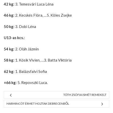
42 kg:
3. Temesvári Luca Léna
46 kg:
2. Kecskés Flóra, …5. Köles Zsejke
50 kg:
3. Dobi Léna
U13-as kcs.:
54 kg:
2. Oláh Jázmin
58 kg:
1. Kósik Vivien, …3. Batta Viktória
62 kg:
1. Balázsfalvi Sofia
+66 kg:
5. Repovszki Luca.
TÓTH ZSÓFIA ISMÉT REMEKELT
HARMINCÖT ÉRMET HOZTAK DEBRECENBŐL