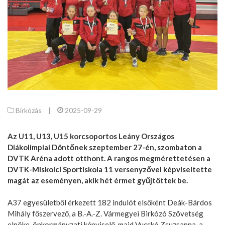
Birkózás
|
2025-09-29
Az U11, U13, U15 korcsoportos Leány Országos
Diákolimpiai Döntőnek szeptember 27-én, szombaton a
DVTK Aréna adott otthont. A rangos megmérettetésen a
DVTK-Miskolci Sportiskola 11 versenyzővel képviseltette
magát az eseményen, akik hét érmet gyűjtöttek be.
A37 egyesületből érkezett 182 indulót elsőként Deák-Bárdos
Mihály főszervező, a B.-A.-Z. Vármegyei Birkózó Szövetség
elnöke, önkormányzati képviselő, majd Vucskó Zsuzsanna, a