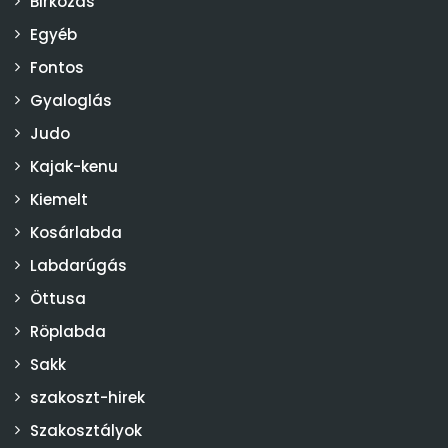
Birkózás
Egyéb
Fontos
Gyaloglás
Judo
Kajak-kenu
Kiemelt
Kosárlabda
Labdarúgás
Öttusa
Röplabda
Sakk
szakoszt-hirek
Szakosztályok