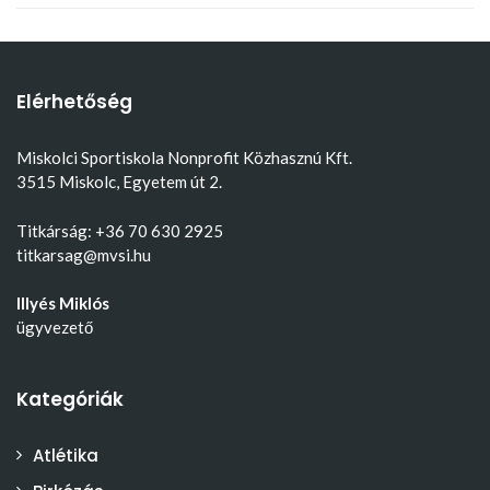
Elérhetőség
Miskolci Sportiskola Nonprofit Közhasznú Kft.
3515 Miskolc, Egyetem út 2.
Titkárság: +36 70 630 2925
titkarsag@mvsi.hu
Illyés Miklós
ügyvezető
Kategóriák
Atlétika