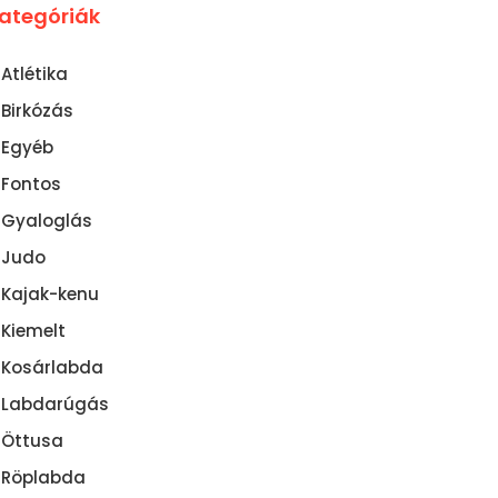
ategóriák
Atlétika
Birkózás
Egyéb
Fontos
Gyaloglás
Judo
Kajak-kenu
NDEN ÉREMBŐL JUTOTT
ÉRTÉKES HELYEZÉSEK
Kiemelt
Kosárlabda
Labdarúgás
Öttusa
Röplabda