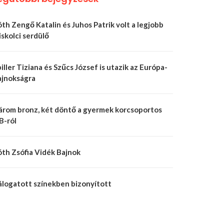
th Zengő Katalin és Juhos Patrik volt a legjobb
skolci serdülő
iller Tiziana és Szűcs József is utazik az Európa-
ajnokságra
árom bronz, két döntő a gyermek korcsoportos
B-ról
óth Zsófia Vidék Bajnok
álogatott színekben bizonyított