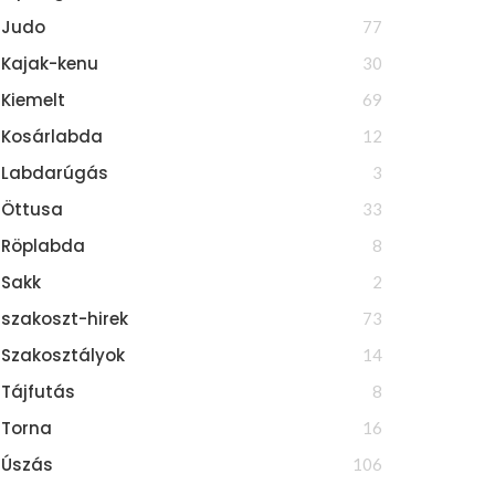
Judo
77
Kajak-kenu
30
Kiemelt
69
Kosárlabda
12
Labdarúgás
3
Öttusa
33
Röplabda
8
Sakk
2
szakoszt-hirek
73
Szakosztályok
14
Tájfutás
8
Torna
16
Úszás
106