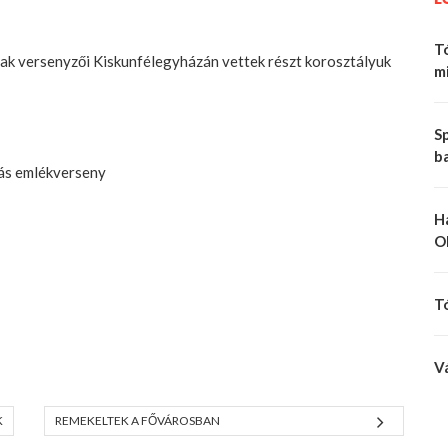
Tó
ak versenyzői Kiskunfélegyházán vettek részt korosztályuk
mi
Sp
b
rás emlékverseny
H
O
T
V
K
REMEKELTEK A FŐVÁROSBAN