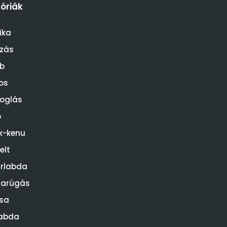
óriák
ika
ózás
b
os
oglás
o
k-kenu
elt
rlabda
darúgás
sa
abda