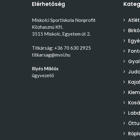
Elérhetőség
Kateg
Atlét
Miskolci Sportiskola Nonprofit
Közhasznú Kft.
Birk
3515 Miskolc, Egyetem út 2.
Egyé
Titkárság: +36 70 630 2925
Font
titkarsag@mvsi.hu
Gyal
Illyés Miklós
Jud
ügyvezető
Kaja
Kiem
Kosá
Lab
Öttu
Röpl