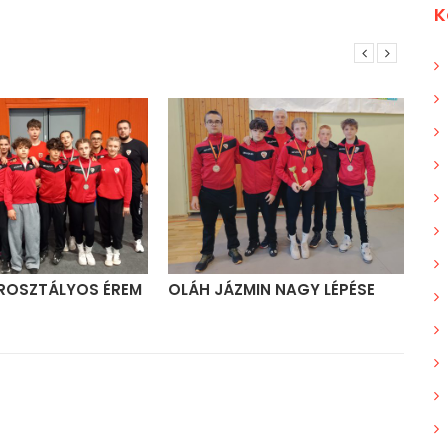
K
ROSZTÁLYOS ÉREM
OLÁH JÁZMIN NAGY LÉPÉSE
MI