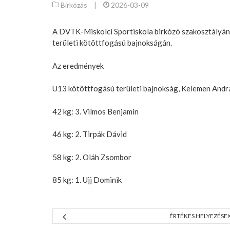
Birkózás
|
2026-03-09
A DVTK-Miskolci Sportiskola birkózó szakosztályán
területi kötöttfogású bajnokságán.
Az eredmények
U13 kötöttfogású területi bajnokság, Kelemen And
42 kg: 3. Vilmos Benjamin
46 kg: 2. Tirpák Dávid
58 kg: 2. Oláh Zsombor
85 kg: 1. Ujj Dominik
ÉRTÉKES HELYEZÉSE