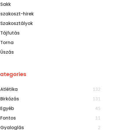
Sakk
szakoszt-hirek
Szakosztályok
Tájfutás
Torna
Úszás
ategories
Atlétika
132
Birkózás
131
Egyéb
45
Fontos
11
Gyaloglás
2