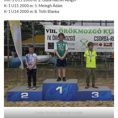
K-1 U15 2000 m: 5. Melegh Ádám
K-1 U14 2000 m: 8. Tóth Blanka
Halász Bende a dobogó tetején