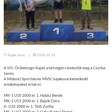
Kajak-kenu
|
2026-05-14
A VIII. Örökmozgó Kupát a hétvégén rendezték meg a Csorba-
tavon.
A Miskolci Sportiskola-MVSC kajakosai kiemelkedő
eredményeket értek el.
MK-1 U10 2000 m: 1. Halász Bende
MK-1 U13 2000 m: 1. Bajzik Dóra
K- U16 2000 m: 1. Tóth Zsófia
MK-1 U11 2000 m: 2. Guba Rachel Abigél