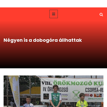
Négyen is a dobogóra állhattak