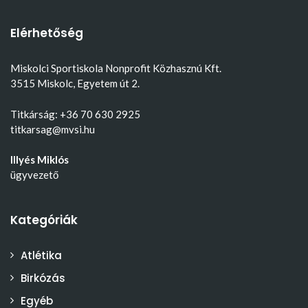
Elérhetőség
Miskolci Sportiskola Nonprofit Közhasznú Kft.
3515 Miskolc, Egyetem út 2.
Titkárság: +36 70 630 2925
titkarsag@mvsi.hu
Illyés Miklós
ügyvezető
Kategóriák
Atlétika
Birkózás
Egyéb