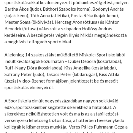
sportiskolásokkal kezdeményezett pódiumbeszélgetést, melyen
Bartha Ákos (judo), Báthori Szabolcs (torna), Bodonyi András
(kajak-kenu), Tóth Anna (atlétika), Posta Réka (kajak-kenu),
Mester Soma (ökölvívás), Herczeg Áron (öttusa) és Kántor
Benedek (öttusa) válaszolt a színpadon Hollósy András
kérdéseire. A beszélgetés végén Illyés Miklós megajándékozta
a meghívást elfogadó sportolókat.
A jelenleg 14 szakosztályt működtető Miskolci Sportiskolából
indult kiválóságok közül hatan – Dubei Debóra (kosárlabda),
Ruff-Nagy Dóra (kosárlabda), Kiss Angelika (kosárlabda),
Sáfrány Péter (judo), Takács Péter (labdarúgás), Kiss Attila
(úszás) video-üzenet formájában jelentkezett be és mesélt
sportiskolás élményeiről.
A Sportiskola elmúlt negyedszázadában nagyon sok kiváló
edző, sportszakember segítette sikerekhez a fiatalokat. A
sikerekhez nélkülözhetetlen volt és ma is az a stabil edzési-
versenyzési lehetőség biztosítása, a háttérben tevékenykedő
kollégák lelkiismeretes munkája. Veres Pál és Fuhrmann Géza a