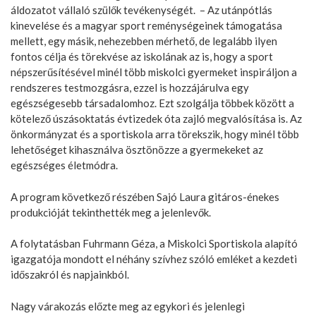
áldozatot vállaló szülők tevékenységét. – Az utánpótlás
kinevelése és a magyar sport reménységeinek támogatása
mellett, egy másik, nehezebben mérhető, de legalább ilyen
fontos célja és törekvése az iskolának az is, hogy a sport
népszerűsítésével minél több miskolci gyermeket inspiráljon a
rendszeres testmozgásra, ezzel is hozzájárulva egy
egészségesebb társadalomhoz. Ezt szolgálja többek között a
kötelező úszásoktatás évtizedek óta zajló megvalósítása is. Az
önkormányzat és a sportiskola arra törekszik, hogy minél több
lehetőséget kihasználva ösztönözze a gyermekeket az
egészséges életmódra.
A program következő részében Sajó Laura gitáros-énekes
produkcióját tekinthették meg a jelenlevők.
A folytatásban Fuhrmann Géza, a Miskolci Sportiskola alapító
igazgatója mondott el néhány szívhez szóló emléket a kezdeti
időszakról és napjainkból.
Nagy várakozás előzte meg az egykori és jelenlegi