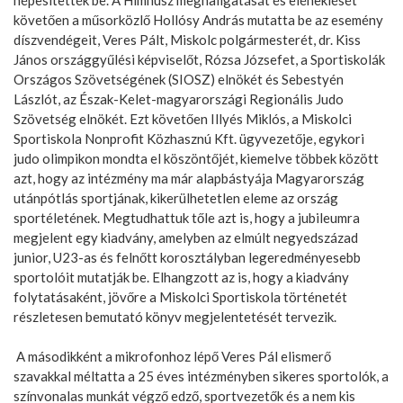
követően a műsorközlő Hollósy András mutatta be az esemény
díszvendégeit, Veres Pált, Miskolc polgármesterét, dr. Kiss
János országgyűlési képviselőt, Rózsa Józsefet, a Sportiskolák
Országos Szövetségének (SIOSZ) elnökét és Sebestyén
Lászlót, az Észak-Kelet-magyarországi Regionális Judo
Szövetség elnökét. Ezt követően Illyés Miklós, a Miskolci
Sportiskola Nonprofit Közhasznú Kft. ügyvezetője, egykori
judo olimpikon mondta el köszöntőjét, kiemelve többek között
azt, hogy az intézmény ma már alapbástyája Magyarország
utánpótlás sportjának, kikerülhetetlen eleme az ország
sportéletének. Megtudhattuk tőle azt is, hogy a jubileumra
megjelent egy kiadvány, amelyben az elmúlt negyedszázad
junior, U23-as és felnőtt korosztályban legeredményesebb
sportolóit mutatják be. Elhangzott az is, hogy a kiadvány
folytatásaként, jövőre a Miskolci Sportiskola történetét
részletesen bemutató könyv megjelentetését tervezik.
A másodikként a mikrofonhoz lépő Veres Pál elismerő
szavakkal méltatta a 25 éves intézményben sikeres sportolók, a
színvonalas munkát végző edző, sportvezetők és a nem kis