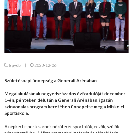
Egyéb
|
2023-12-06
Születésnapi ünnepség a Generali Arénában
Megalakulásának negyedszázados évfordulóját december
1-én, pénteken délután a Generali Arénában, igazán
színvonalas program keretében ünnepelte meg a Miskolci
Sportiskola.
A népkerti sportcsarnok nézőterét sportolók, edzők, szülők
népesítették be. A Himnusz meghallgatását és eléneklését