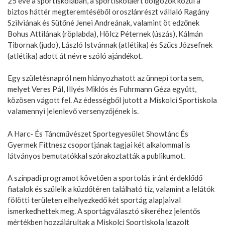
25 éve a sportiskolában, a sportiskoláért dolgozók közül a
biztos háttér megteremtéséből oroszlánrészt vállaló Ragány
Szilviának és Sütőné Jenei Andreának, valamint öt edzőnek
Bohus Attilának (röplabda), Hölcz Péternek (úszás), Kálmán
Tibornak (judo), László Istvánnak (atlétika) és Szűcs Józsefnek
(atlétika) adott át névre szóló ajándékot.
Egy születésnapról nem hiányozhatott az ünnepi torta sem,
melyet Veres Pál, Illyés Miklós és Fuhrmann Géza együtt,
közösen vágott fel. Az édességből jutott a Miskolci Sportiskola
valamennyi jelenlevő versenyzőjének is.
A Harc- És Táncművészet Sportegyesület Showtánc És
Gyermek Fittnesz csoportjának tagjai két alkalommal is
látványos bemutatókkal szórakoztatták a publikumot.
A színpadi programot követően a sportolás iránt érdeklődő
fiatalok és szüleik a küzdőtéren található tíz, valamint a lelátók
fölötti területen elhelyezkedő két sportág alapjaival
ismerkedhettek meg. A sportágválasztó sikeréhez jelentős
mértékben hozzájárultak a Miskolci Sportiskola igazolt