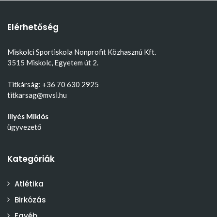
Elérhetőség
Miskolci Sportiskola Nonprofit Közhasznú Kft.
3515 Miskolc, Egyetem út 2.
Titkárság: +36 70 630 2925
titkarsag@mvsi.hu
Illyés Miklós
ügyvezető
Kategóriák
Atlétika
Birkózás
Egyéb