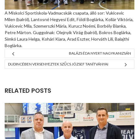
A Miskolci Sportiskola-Vadmacskák csapata, álló sor: Vukicevic
Milen (balról), Lantosné Hegyesi Edit, Földi Boglárka, Kollár Viktória,
Vukicevic Mila, Szemerszki Mária, Kurucz Noémi, Borbély Blanka,
Petre Márton. Guggolnak: Olejnyik Virág (balról), Bokros Boglárka,
Simkó Laura Helga, Kohári Kiara, Arad Eszter, Horváth Lili, Balajthi
Boglárka.
BALÁZS ÉDA NYERT NAGYKANIZSÁN
DUDINCÉBEN VERSENYEZTEK SZŰCS JÓZSEF TANÍTVÁNYAI
RELATED POSTS