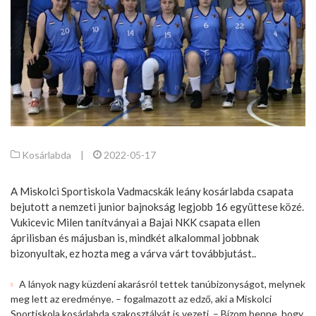
Kosárlabda
|
2022-05-17
A Miskolci Sportiskola Vadmacskák leány kosárlabda csapata
bejutott a nemzeti junior bajnokság legjobb 16 együttese közé.
Vukicevic Milen tanítványai a Bajai NKK csapata ellen
áprilisban és májusban is, mindkét alkalommal jobbnak
bizonyultak, ez hozta meg a várva várt továbbjutást..
A lányok nagy küzdeni akarásról tettek tanúbizonyságot, melynek
meg lett az eredménye. – fogalmazott az edző, aki a Miskolci
Sportiskola kosárlabda szakosztályát is vezeti. – Bízom benne, hogy