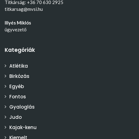
Titkárság: +36 70 630 2925
titkarsag@mvsi.hu
Illyés Miklós
ügyvezető
Kategóriák
Atlétika
Birkózás
Egyéb
Fontos
Gyaloglás
Judo
Kajak-kenu
Kiemelt