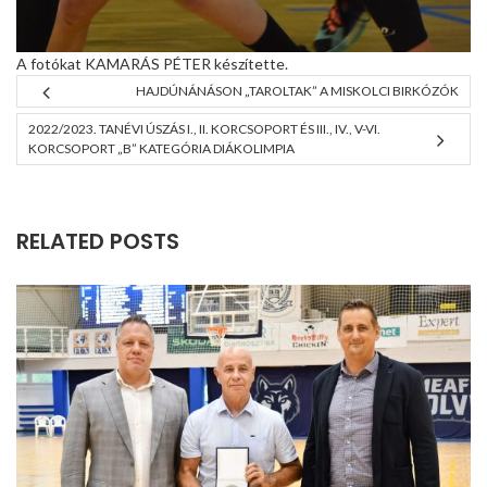
A fotókat KAMARÁS PÉTER készítette.
HAJDÚNÁNÁSON „TAROLTAK” A MISKOLCI BIRKÓZÓK
2022/2023. TANÉVI ÚSZÁS I., II. KORCSOPORT ÉS III., IV., V-VI.
KORCSOPORT „B” KATEGÓRIA DIÁKOLIMPIA
RELATED POSTS