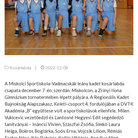
Kosárlabda
|
2022-12-08
A Miskolci Sportiskola-Vadmacskák leány kadet kosárlabda
csapata december 7-én, szerdán, Miskolcon, a Zrínyi Ilona
Gimnázium tornatermében lépett pályára. A Regionális Kadet
Bajnokság Alapszakasz, Keleti-csoport 4. fordulójában a DVTK
Akadémia „B” együttese volt a sportiskolások ellenfele. Milen
Vukicevic vezetőedző és Lantosné Hegyesi Edit segédedző
tanítványai – Ináncsi Vivien, Szászfai Zsófia, Simkó Laura
Helga, Bokros Boglárka, Soós Erna, Vojcsik Liliom, Rémiás
Eszter Nóra, Kós Patrícia, Kollár Viktória, Ang Xue Ning,