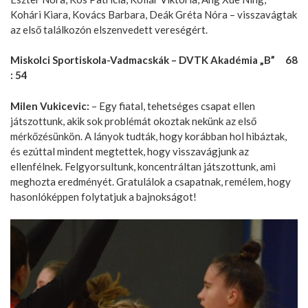
Kohári Kiara, Kovács Barbara, Deák Gréta Nóra – visszavágtak
az első találkozón elszenvedett vereségért.
Miskolci Sportiskola-Vadmacskák – DVTK Akadémia „B” 68
: 54
Milen Vukicevic:
– Egy fiatal, tehetséges csapat ellen
játszottunk, akik sok problémát okoztak nekünk az első
mérkőzésünkön. A lányok tudták, hogy korábban hol hibáztak,
és ezúttal mindent megtettek, hogy visszavágjunk az
ellenfélnek. Felgyorsultunk, koncentráltan játszottunk, ami
meghozta eredményét. Gratulálok a csapatnak, remélem, hogy
hasonlóképpen folytatjuk a bajnokságot!