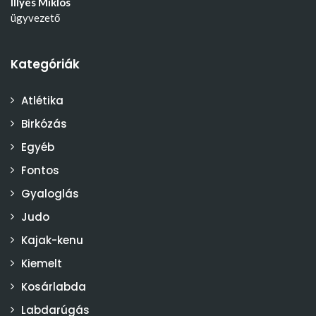
Illyés Miklós
ügyvezető
Kategóriák
Atlétika
Birkózás
Egyéb
Fontos
Gyaloglás
Judo
Kajak-kenu
Kiemelt
Kosárlabda
Labdarúgás